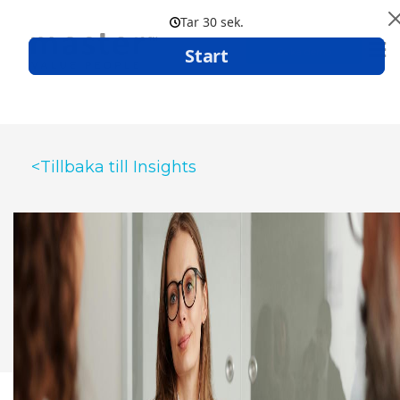
Boka demo
<Tillbaka till Insights